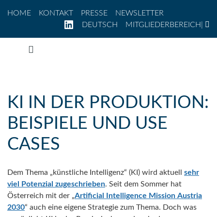
Direkt zum Inhalt
Zur Navigation
Zum Footer
HOME
KONTAKT
PRESSE
NEWSLETTER
LINKEDIN
DEUTSCH
MITGLIEDERBEREICH
|
Zum Inhalt springen
KI IN DER PRODUKTION:
BEISPIELE UND USE
CASES
Dem Thema „künstliche Intelligenz“ (KI) wird aktuell
sehr
viel Potenzial zugeschrieben
. Seit dem Sommer hat
Österreich mit der „
Artificial Intelligence Mission Austria
2030
“ auch eine eigene Strategie zum Thema. Doch was