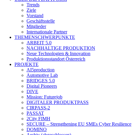
Trends
Ziele
Vorstand
Geschäftsstelle
Mitglieder
Internationale Partner
THEMENSCHWERPUNKTE
ARBEIT 5.0
NACHHALTIGE PRODUKTION
Neue Technologien & Innovation
Produktionsstandort Österreich
PROJEKTE
AI5production
Automotive Lab
BRIDGES 5.0
Digital Pioneers
DIVE
Mission: Futurejob
DIGITALER PRODUKTPASS
CIRPASS-2
PASSAT
2City FIMH
SECURE – Strengthening EU SMEs Cyber Resilience
DOMINO
Archiv (abgeschlossen)