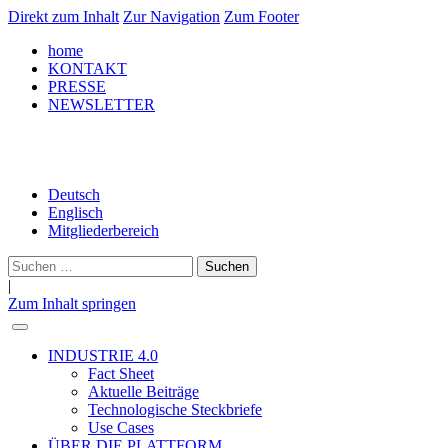
Direkt zum Inhalt
Zur Navigation
Zum Footer
home
KONTAKT
PRESSE
NEWSLETTER
LinkedIn
Deutsch
Englisch
Mitgliederbereich
Suche
nach:
|
Zum Inhalt springen
INDUSTRIE 4.0
Fact Sheet
Aktuelle Beiträge
Technologische Steckbriefe
Use Cases
ÜBER DIE PLATTFORM