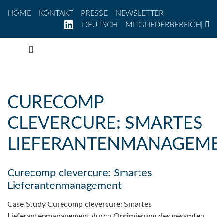
Direkt zum Inhalt
Zur Navigation
Zum Footer
HOME
KONTAKT
PRESSE
NEWSLETTER
LINKEDIN
DEUTSCH
MITGLIEDERBEREICH
|
Zum Inhalt springen
CURECOMP
CLEVERCURE: SMARTES
LIEFERANTENMANAGEM
Curecomp clevercure: Smartes
Lieferantenmanagement
Case Study Curecomp clevercure: Smartes
Lieferantenmanagement durch Optimierung des gesamten