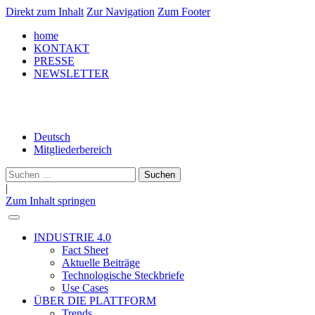
Direkt zum Inhalt
Zur Navigation
Zum Footer
home
KONTAKT
PRESSE
NEWSLETTER
LinkedIn
Deutsch
Mitgliederbereich
Suche
nach:
|
Zum Inhalt springen
INDUSTRIE 4.0
Fact Sheet
Aktuelle Beiträge
Technologische Steckbriefe
Use Cases
ÜBER DIE PLATTFORM
Trends