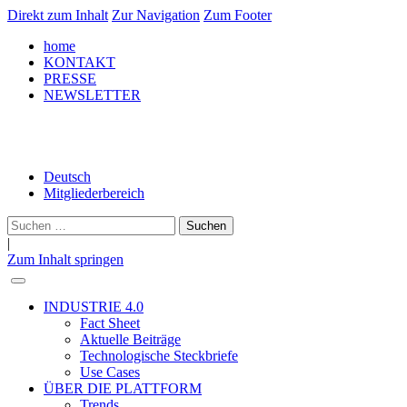
Direkt zum Inhalt
Zur Navigation
Zum Footer
home
KONTAKT
PRESSE
NEWSLETTER
LinkedIn
Deutsch
Mitgliederbereich
Suche
nach:
|
Zum Inhalt springen
INDUSTRIE 4.0
Fact Sheet
Aktuelle Beiträge
Technologische Steckbriefe
Use Cases
ÜBER DIE PLATTFORM
Trends