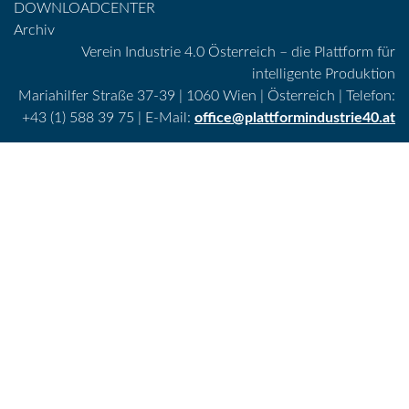
DOWNLOADCENTER
Archiv
Verein Industrie 4.0 Österreich – die Plattform für
intelligente Produktion
Mariahilfer Straße 37-39 | 1060 Wien | Österreich | Telefon:
+43 (1) 588 39 75 | E-Mail:
office@plattformindustrie40.at