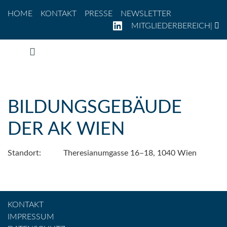
Direkt zum Inhalt
Zur Navigation
Zum Footer
HOME
KONTAKT
PRESSE
NEWSLETTER
LINKEDIN
MITGLIEDERBEREICH
|
Zum Inhalt springen
BILDUNGSGEBÄUDE
DER AK WIEN
Standort:
Theresianumgasse 16–18, 1040 Wien
KONTAKT
IMPRESSUM