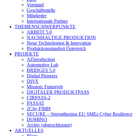
Vorstand
Geschäftsstelle
Mitglieder
Internationale Partner
THEMENSCHWERPUNKTE
ARBEIT 5.0
NACHHALTIGE PRODUKTION
Neue Technologien & Innovation
Produktionsstandort Österreich
PROJEKTE
AI5production
Automotive Lab
BRIDGES 5.0
Digital Pioneers
DIVE
Mission: Futurejob
DIGITALER PRODUKTPASS
CIRPASS-2
PASSAT
2City FIMH
SECURE – Strengthening EU SMEs Cyber Resilience
DOMINO
Archiv (abgeschlossen)
AKTUELLES
Blogs