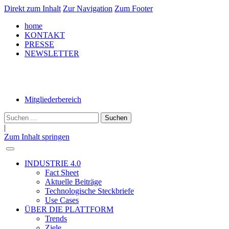
Direkt zum Inhalt
Zur Navigation
Zum Footer
home
KONTAKT
PRESSE
NEWSLETTER
LinkedIn
Mitgliederbereich
Suche
nach:
|
Zum Inhalt springen
INDUSTRIE 4.0
Fact Sheet
Aktuelle Beiträge
Technologische Steckbriefe
Use Cases
ÜBER DIE PLATTFORM
Trends
Ziele