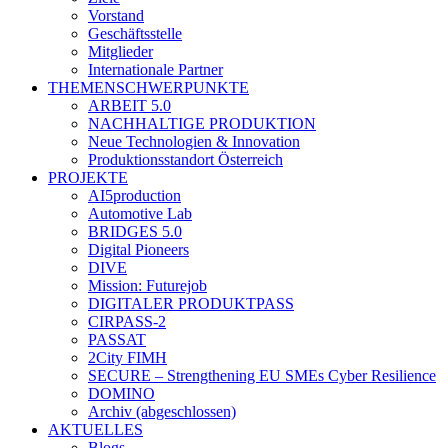
Vorstand
Geschäftsstelle
Mitglieder
Internationale Partner
THEMENSCHWERPUNKTE
ARBEIT 5.0
NACHHALTIGE PRODUKTION
Neue Technologien & Innovation
Produktionsstandort Österreich
PROJEKTE
AI5production
Automotive Lab
BRIDGES 5.0
Digital Pioneers
DIVE
Mission: Futurejob
DIGITALER PRODUKTPASS
CIRPASS-2
PASSAT
2City FIMH
SECURE – Strengthening EU SMEs Cyber Resilience
DOMINO
Archiv (abgeschlossen)
AKTUELLES
Blogs