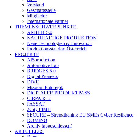
Vorstand
Geschäftsstelle
Mitglieder
Internationale Partner
THEMENSCHWERPUNKTE
ARBEIT 5.0
NACHHALTIGE PRODUKTION
Neue Technologien & Innovation
Produktionsstandort Österreich
PROJEKTE
AI5production
Automotive Lab
BRIDGES 5.0
Digital Pioneers
DIVE
Mission: Futurejob
DIGITALER PRODUKTPASS
CIRPASS-2
PASSAT
2City FIMH
SECURE – Strengthening EU SMEs Cyber Resilience
DOMINO
Archiv (abgeschlossen)
AKTUELLES
Blogs