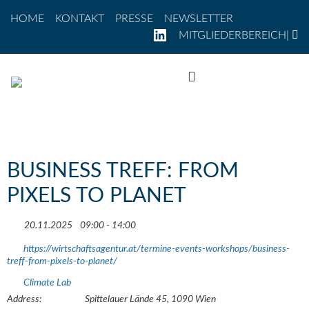
Direkt zum Inhalt
Zur Navigation
Zum Footer
HOME
KONTAKT
PRESSE
NEWSLETTER
LINKEDIN
MITGLIEDERBEREICH
|
Zum Inhalt springen
BUSINESS TREFF: FROM
PIXELS TO PLANET
20.11.2025
09:00 - 14:00
https://wirtschaftsagentur.at/termine-events-workshops/business-
treff-from-pixels-to-planet/
Climate Lab
Address:
Spittelauer Lände 45, 1090 Wien