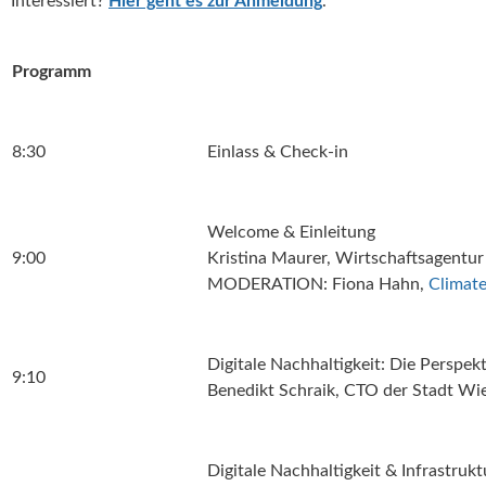
Interessiert?
Hier geht es zur Anmeldung
.
Programm
8:30
Einlass & Check-in
Welcome & Einleitung
9:00
Kristina Maurer, Wirtschaftsagentur 
MODERATION: Fiona Hahn,
Climate
Digitale Nachhaltigkeit: Die Perspek
9:10
Benedikt Schraik, CTO der Stadt Wi
Digitale Nachhaltigkeit & Infrastruk