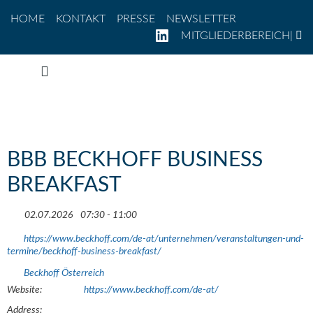
Direkt zum Inhalt
Zur Navigation
Zum Footer
HOME
KONTAKT
PRESSE
NEWSLETTER
LINKEDIN
MITGLIEDERBEREICH
|
Zum Inhalt springen
BBB BECKHOFF BUSINESS
BREAKFAST
02.07.2026
07:30 - 11:00
https://www.beckhoff.com/de-at/unternehmen/veranstaltungen-und-
termine/beckhoff-business-breakfast/
Beckhoff Österreich
Website:
https://www.beckhoff.com/de-at/
Address: