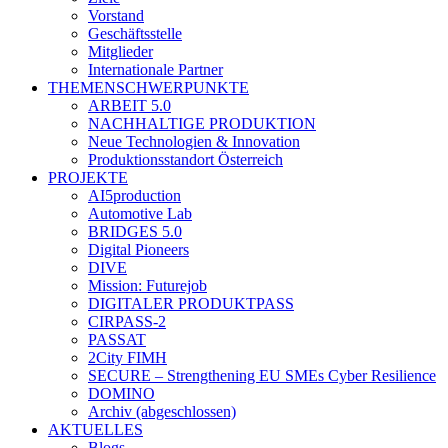
Vorstand
Geschäftsstelle
Mitglieder
Internationale Partner
THEMENSCHWERPUNKTE
ARBEIT 5.0
NACHHALTIGE PRODUKTION
Neue Technologien & Innovation
Produktionsstandort Österreich
PROJEKTE
AI5production
Automotive Lab
BRIDGES 5.0
Digital Pioneers
DIVE
Mission: Futurejob
DIGITALER PRODUKTPASS
CIRPASS-2
PASSAT
2City FIMH
SECURE – Strengthening EU SMEs Cyber Resilience
DOMINO
Archiv (abgeschlossen)
AKTUELLES
Blogs