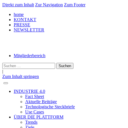
Direkt zum Inhalt
Zur Navigation
Zum Footer
home
KONTAKT
PRESSE
NEWSLETTER
LinkedIn
Mitgliederbereich
Suche
nach:
|
Zum Inhalt springen
INDUSTRIE 4.0
Fact Sheet
Aktuelle Beiträge
Technologische Steckbriefe
Use Cases
ÜBER DIE PLATTFORM
Trends
Ziele