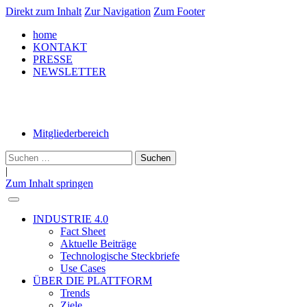
Direkt zum Inhalt
Zur Navigation
Zum Footer
home
KONTAKT
PRESSE
NEWSLETTER
LinkedIn
Mitgliederbereich
Suche
nach:
|
Zum Inhalt springen
INDUSTRIE 4.0
Fact Sheet
Aktuelle Beiträge
Technologische Steckbriefe
Use Cases
ÜBER DIE PLATTFORM
Trends
Ziele