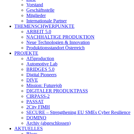
Vorstand
Geschäftsstelle
Mitglieder
Internationale Partner
THEMENSCHWERPUNKTE
ARBEIT 5.0
NACHHALTIGE PRODUKTION
Neue Technologien & Innovation
Produktionsstandort Österreich
PROJEKTE
AI5production
Automotive Lab
BRIDGES 5.0
Digital Pioneers
DIVE
Mission: Futurejob
DIGITALER PRODUKTPASS
CIRPASS-2
PASSAT
2City FIMH
SECURE – Strengthening EU SMEs Cyber Resilience
DOMINO
Archiv (abgeschlossen)
AKTUELLES
Blogs