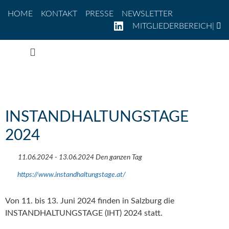
Direkt zum Inhalt
Zur Navigation
Zum Footer
HOME
KONTAKT
PRESSE
NEWSLETTER
LINKEDIN
MITGLIEDERBEREICH
|
Zum Inhalt springen
INSTANDHALTUNGSTAGE
2024
11.06.2024 - 13.06.2024 Den ganzen Tag
https://www.instandhaltungstage.at/
Von 11. bis 13. Juni 2024 finden in Salzburg die
INSTANDHALTUNGSTAGE (IHT) 2024 statt.